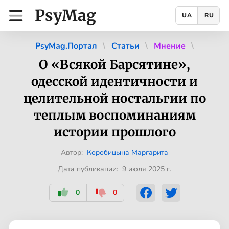
PsyMag
UA
RU
PsyMag.Портал
Статьи
Мнение
О «Всякой Барсятине»,
одесской идентичности и
целительной ностальгии по
теплым воспоминаниям
истории прошлого
Автор:
Коробицына Маргарита
Дата публикации: 9 июля 2025 г.
0
0