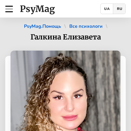
PsyMag
UA
RU
PsyMag.Помощь
Все психологи
Галкина Елизавета