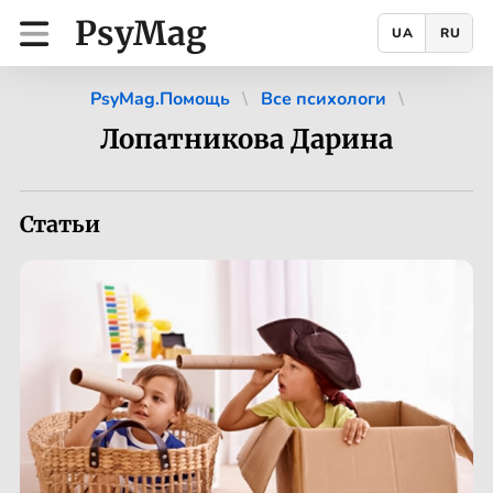
PsyMag
UA
RU
PsyMag.Помощь
Все психологи
Лопатникова Дарина
Статьи