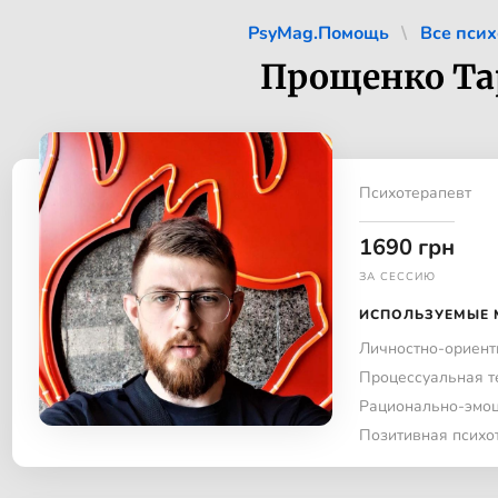
PsyMag.Помощь
Все псих
Прощенко Та
Психотерапевт
1690 грн
ЗА СЕССИЮ
ИСПОЛЬЗУЕМЫЕ 
Личностно-ориент
Процессуальная т
Рационально-эмоц
Позитивная психо