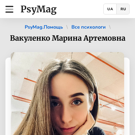
PsyMag
UA
RU
PsyMag.Помощь
Все психологи
Вакуленко Марина Артемовна