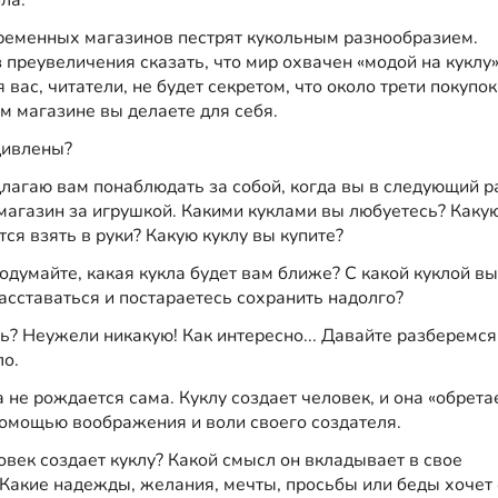
ла.
ременных магазинов пестрят кукольным разнообразием.
преувеличения сказать, что мир охвачен «модой на куклу»
 вас, читатели, не будет секретом, что около трети покупок
м магазине вы делаете для себя.
дивлены?
длагаю вам понаблюдать за собой, когда вы в следующий р
 магазин за игрушкой. Какими куклами вы любуетесь? Каку
тся взять в руки? Какую куклу вы купите?
одумайте, какая кукла будет вам ближе? С какой куклой вы
асставаться и постараетесь сохранить надолго?
? Неужели никакую! Как интересно... Давайте разберемся,
ло.
а не рождается сама. Куклу создает человек, и она «обрета
помощью воображения и воли своего создателя.
век создает куклу? Какой смысл он вкладывает в свое
 Какие надежды, желания, мечты, просьбы или беды хочет