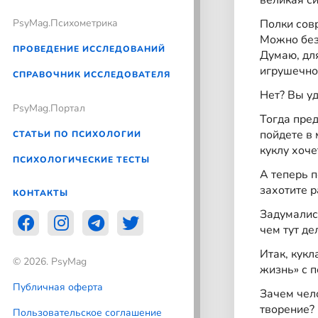
великая си
PsyMag.Психометрика
Полки сов
Можно без 
ПРОВЕДЕНИЕ ИССЛЕДОВАНИЙ
Думаю, для
игрушечно
СПРАВОЧНИК ИССЛЕДОВАТЕЛЯ
Нет? Вы у
PsyMag.Портал
Тогда пре
пойдете в
СТАТЬИ ПО ПСИХОЛОГИИ
куклу хоче
ПСИХОЛОГИЧЕСКИЕ ТЕСТЫ
А теперь п
захотите р
КОНТАКТЫ
Задумались
чем тут де
Итак, кукл
© 2026. PsyMag
жизнь» с 
Публичная оферта
Зачем чело
творение?
Пользовательское соглашение