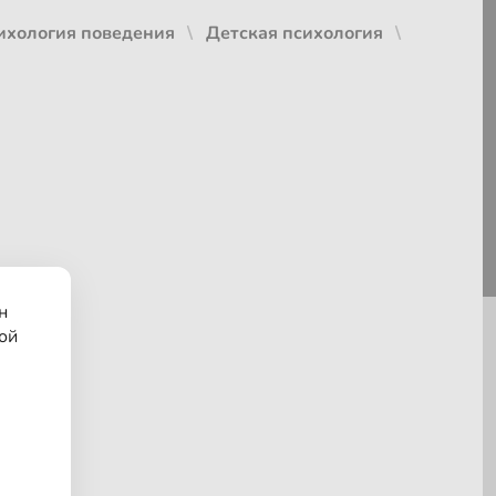
ихология поведения
Детская психология
н
ой