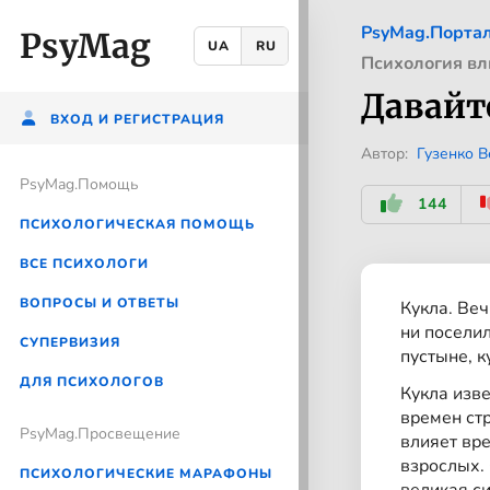
PsyMag.Порта
PsyMag
UA
RU
Психология в
Давайт
ВХОД И РЕГИСТРАЦИЯ
Автор:
Гузенко 
PsyMag.Помощь
144
ПСИХОЛОГИЧЕСКАЯ ПОМОЩЬ
ВСЕ ПСИХОЛОГИ
ВОПРОСЫ И ОТВЕТЫ
Кукла. Веч
ни поселил
CУПЕРВИЗИЯ
пустыне, к
ДЛЯ ПСИХОЛОГОВ
Кукла изве
времен стр
PsyMag.Просвещение
влияет вре
взрослых. 
ПСИХОЛОГИЧЕСКИЕ МАРАФОНЫ