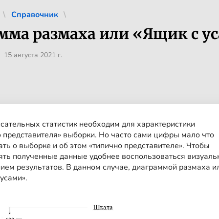
Справочник
мма размаха или «Ящик с у
 15 августа 2021 г.
сательных статистик необходим для характеристики
о представителя» выборки. Но часто сами цифры мало что
ать о выборке и об этом «типично представителе». Ч
тобы
ять полученные данные удобнее воспользоваться визуал
ием результатов
. В
данном случа
е
, диаграмм
ой
размаха и
усами».