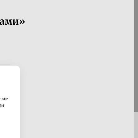
сами»
ьным
ли