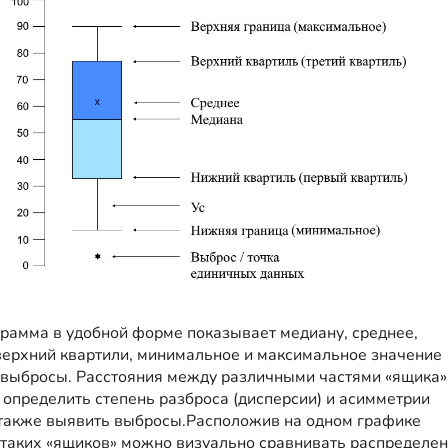
грамма
в удобной форме показывает медиану, среднее,
верхний квартили, минимальное и максимальное значение
 выбросы. Расстояния между различными частями
«
ящика
»
 определить степень разброса (дисперсии) и асимметрии
 также выявить выбросы.Расположив на одном график
е
 таки
х «
ящиков
»
можно визуально сравнивать распределе