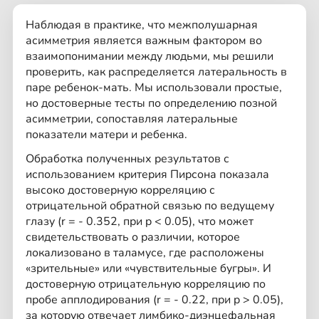
Наблюдая в практике, что межполушарная
асимметрия является важным фактором во
взаимопонимании между людьми, мы решили
проверить, как распределяется латеральность в
паре ребенок-мать. Мы использовали простые,
но достоверные тесты по определению позной
асимметрии, сопоставляя латеральные
показатели матери и ребенка.
Обработка полученных результатов с
использованием критерия Пирсона показала
высоко достоверную корреляцию с
отрицательной обратной связью по ведущему
глазу (r = - 0.352, при p < 0.05), что может
свидетельствовать о различии, которое
локализовано в таламусе, где расположены
«зрительные» или «чувствительные бугры». И
достоверную отрицательную корреляцию по
пробе апплодирования (r = - 0.22, при p > 0.05),
за которую отвечает лимбико-диэнцефальная