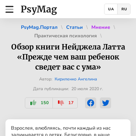
PsyMag
UA
RU
PsyMag.Портал
Статьи
Мнение
Практическая психология
Обзор книги Нейджела Латта
«Прежде чем ваш ребенок
сведет вас с ума»
Автор:
Кириленко Ангелина
Дата публикации: 20 июля 2020 г.
150
17
Взрослея, влюбляясь, почти каждый из нас
задумывается о детях. Безусловно, в наше