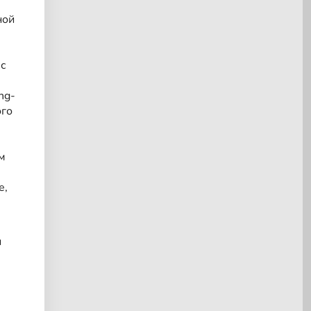
ной
 с
ng-
ого
м
е,
и