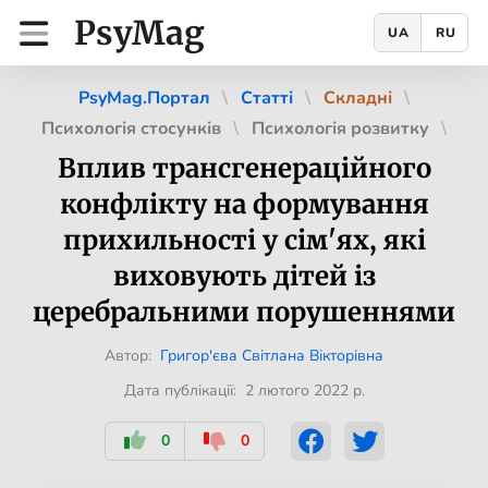
PsyMag
UA
RU
PsyMag.Портал
Статті
Складні
Психологія стосунків
Психологія розвитку
Вплив трансгенераційного
конфлікту на формування
прихильності у сім'ях, які
виховують дітей із
церебральними порушеннями
Автор:
Григор'єва Світлана Вікторівна
Дата публікації: 2 лютого 2022 р.
0
0