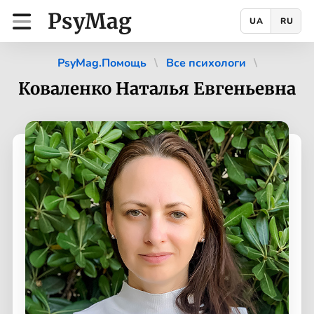
PsyMag
UA
RU
PsyMag.Помощь
Все психологи
Коваленко Наталья Евгеньевна