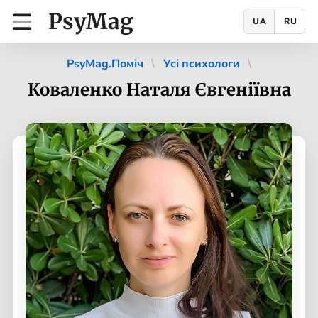
PsyMag
UA
RU
PsyMag.Поміч
Усі психологи
Коваленко Наталя Євгеніївна