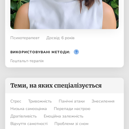
Психотерапевт
Досвід: 6 років
ВИКОРИСТОВУВАНІ МЕТОДИ:
Гештальт-терапія
Теми, на яких спеціалізується
Стрес
Тривожність
Панічні атаки
Знесилення
Низька самооцінка
Перепади настрою
Дратівливість
Емоційна залежність
Відчуття самотності
Проблеми зі сном