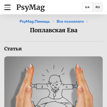
PsyMag
UA
RU
PsyMag.Помощь
Все психологи
Поплавская Ева
Статьи