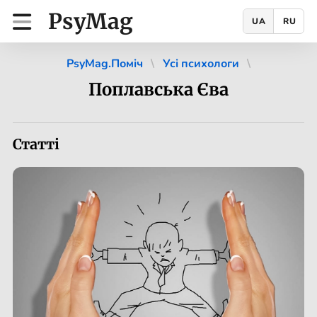
PsyMag
UA
RU
PsyMag.Поміч
Усі психологи
Поплавська Єва
Статті