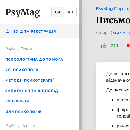
PsyMag.Порта
PsyMag
UA
RU
Письмо
ВХІД ТА РЕЄСТРАЦІЯ
Автор:
Сугак Ана
271
PsyMag.Помiч
ПСИХОЛОГІЧНА ДОПОМОГА
УСІ ПСИХОЛОГИ
Деякі нех
відзначают
МЕТОДИ ПСИХОТЕРАПІЇ
До письмов
ЗАПИТАННЯ ТА ВІДПОВІДІ
веден
CУПЕРВІЗІЯ
фріра
ДЛЯ ПСИХОЛОГІВ
голов
PsyMag.Просвіта
ранков