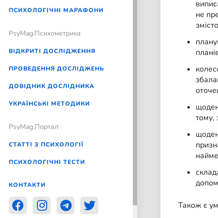
випис
ПСИХОЛОГІЧНІ МАРАФОНИ
не пр
змісто
PsyMag.Психометрика
планув
ВІДКРИТІ ДОСЛІДЖЕННЯ
планів
колес
ПРОВЕДЕННЯ ДОСЛІДЖЕНЬ
збала
ДОВІДНИК ДОСЛІДНИКА
оточен
УКРАЇНСЬКІ МЕТОДИКИ
щоден
тому,
PsyMag.Портал
щоден
призн
СТАТТІ З ПСИХОЛОГІЇ
найме
ПСИХОЛОГІЧНІ ТЕСТИ
склад
допом
КОНТАКТИ
Також є ум