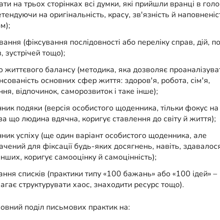
ати на трьох сторінках всі думки, які прийшли вранці в голо
етендуючи на оригінальність, красу, зв'язність й наповненіс
м);
ання (фіксування послідовності або переліку справ, дій, по
, зустрічей тощо);
о життєвого балансу (методика, яка дозволяє проаналізува
нсованість основних сфер життя: здоров'я, робота, сім'я,
ня, відпочинок, саморозвиток і таке інше);
ник подяки (версія особистого щоденника, тільки фокус на
 за що людина вдячна, коригує ставлення до світу й життя);
ник успіху (ще один варіант особистого щоденника, але
ачений для фіксації будь-яких досягнень, навіть, здавалося
нших, коригує самооцінку й самоцінність);
ання списків (практики типу «100 бажань» або «100 ідей» –
агає структурувати хаос, знаходити ресурс тощо).
овний поділ письмових практик на: