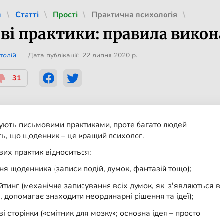
л
Статті
Прості
Практична психологія
ві практики: правила вико
толій
Дата публікації: 22 липня 2020 р.
31
тують письмовими практиками, проте багато людей
ь, що щоденник – це кращий психолог.
их практик відноситься:
ня щоденника (записи подій, думок, фантазій тощо);
йтинг (механічне записування всіх думок, які з'являються в
і, допомагає знаходити неординарні рішення та ідеї);
і сторінки («смітник для мозку»; основна ідея – просто