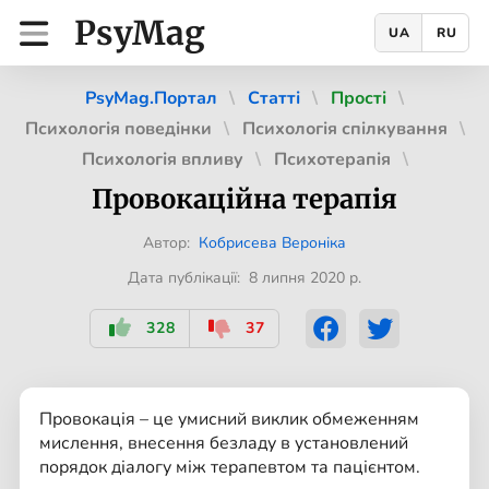
PsyMag
UA
RU
PsyMag.Портал
Статті
Прості
Психологія поведінки
Психологія спілкування
Психологія впливу
Психотерапія
Провокацiйна терапiя
Автор:
Кобрисева Вероніка
Дата публікації: 8 липня 2020 р.
328
37
Провокація – це умисний виклик обмеженням
мислення, внесення безладу в установлений
порядок діалогу між терапевтом та пацієнтом.