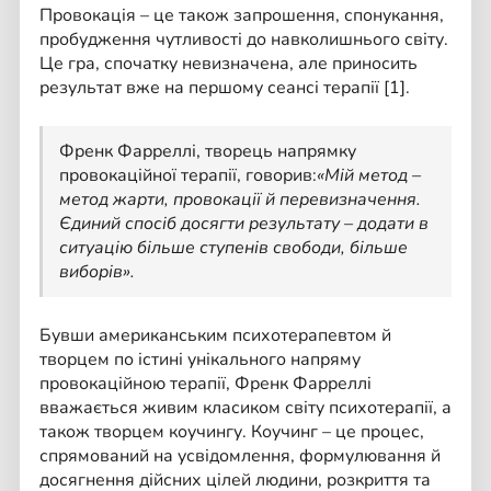
Провокація – це також запрошення, спонукання,
пробудження чутливості до навколишнього світу.
Це гра, спочатку невизначена, але приносить
результат вже на першому сеансі терапії [1].
Френк Фарреллі, творець напрямку
провокаційної терапії, говорив:
«Мій метод –
метод жарти, провокації й перевизначення.
Єдиний спосіб досягти результату – додати в
ситуацію більше ступенів свободи, більше
виборів».
Бувши американським психотерапевтом й
творцем по істині унікального напряму
провокаційною терапії, Френк Фарреллi
вважається живим класиком світу психотерапії, а
також творцем коучингу. Коучинг – це процес,
спрямований на усвідомлення, формулювання й
досягнення дійсних цілей людини, розкриття та