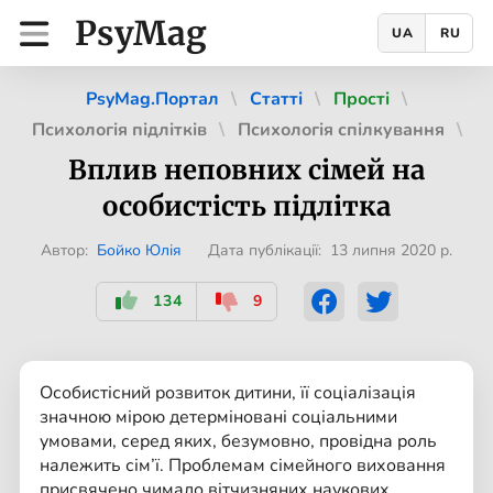
PsyMag
UA
RU
PsyMag.Портал
Статті
Прості
Психологія підлітків
Психологія спілкування
Вплив неповних сімей на
особистість підлітка
Автор:
Бойко Юлія
Дата публікації: 13 липня 2020 р.
134
9
Особистісний розвиток дитини, її соціалізація
значною мірою детерміновані соціальними
умовами, серед яких, безумовно, провідна роль
належить сім’ї. Проблемам сімейного виховання
присвячено чимало вітчизняних наукових