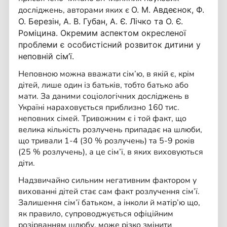
досліджень, авторами яких є
О. М.
Авдеєнок,
Ф.
О.
Березін,
А. В.
Губан,
А. Є.
Лічко та
О. Є.
Роміцина. Окремим аспектом окресленої
проблеми є особистісний розвиток дитини у
неповній сім’ї.
Неповною можна вважати сім’ю, в якій є, крім
дітей, лише один із батьків, тобто батько або
мати. За даними соціологічних досліджень в
Україні нараховується приблизно 160 тис.
неповних сімей. Тривожним є і той факт, що
велика кількість розлучень припадає на шлюби,
що тривали 1-4 (30 % розлучень) та 5-9 років
(25 % розлучень), а це сім’ї, в яких виховуються
діти.
Надзвичайно сильним негативним фактором у
вихованні дітей стає сам факт розлучення сім’ї.
Залишення сім’ї батьком, а інколи й матір’ю що,
як правило, супроводжується офіційним
розірванням шлюбу, може різко змінити