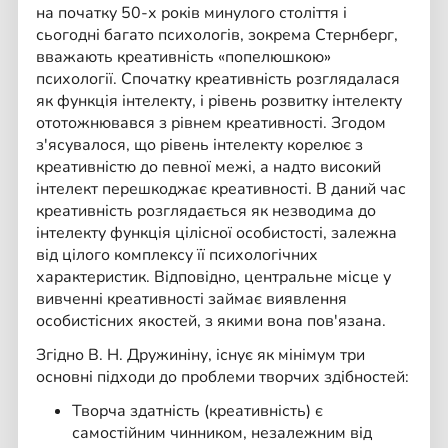
на початку 50-х років минулого століття і
сьогодні багато психологів, зокрема Стернберг,
вважають креативність «попелюшкою»
психології. Спочатку креативність розглядалася
як функція інтелекту, і рівень розвитку інтелекту
ототожнювався з рівнем креативності. Згодом
з'ясувалося, що рівень інтелекту корелює з
креативністю до певної межі, а надто високий
інтелект перешкоджає креативності. В даний час
креативність розглядається як незводима до
інтелекту функція цілісної особистості, залежна
від цілого комплексу її психологічних
характеристик. Відповідно, центральне місце у
вивченні креативності займає виявлення
особистісних якостей, з якими вона пов'язана.
Згідно В. Н. Дружиніну, існує як мінімум три
основні підходи до проблеми творчих здібностей:
Творча здатність (креативність) є
самостійним чинником, незалежним від