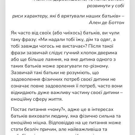
розвинути у собі
риси характеру,
які б врятували наших батьків» –
Ален де Боттон
Як часто від своїх (або чиїхось) батьків, ви чули
таку фразу: «Ми надали тобі їжу, дім та одяг, а
тобі завжди чогось не вистачає»? Після такої
фрази зазвичай слідує гучний хлопок дверима
або ще більше лаяння, на яке дитина одного з
таких батьків може зреагувати по-різному.
Зазвичай такі батьки не розуміють, що
задоволення фізичних потреб своєї дитини не
означає повне задоволення її потреб, часто вони
відкидають дуже важливу частину своєї дитини –
емоційну сферу життя.
Постає питання «чому?», адже це в інтересах
батьків виховати людину, яка фізично сильна та
емоційно міцна. Відповіддю на це питання може
стати безліч причин, але найважливіша та