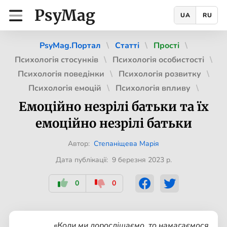
PsyMag
UA
RU
PsyMag.Портал
Статті
Прості
Психологія стосунків
Психологія особистості
Психологія поведінки
Психологія розвитку
Психологія емоцій
Психологія впливу
Емоційно незрілі батьки та їх
емоційно незрілі батьки
Автор:
Степаніщева Марія
Дата публікації: 9 березня 2023 р.
0
0
«Коли ми дорослішаємо, то намагаємося