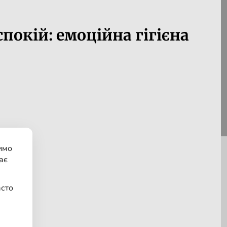
покій: емоційна гігієна
имо
ає
асто