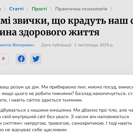
л
Статті
Прості
Практична психологія
і звички, що крадуть наш с
тина здорового життя
икола Вікторович
Дата публікації: 1 листопада 2025 р.
0
 ваш розум це дім. Ми прибираємо пил, миємо посуд, винос
е якщо цього не робити тижнями? Безлад накопичується, ст
ти, і навіть світло здається тьмяним.
ідбувається з нашими емоціями. Ми дбаємо про тіло, але ч
свій внутрішній світ без уваги. З часом він наповнюється
 сміттям»: напругою, тривогою, самокритикою. І тоді навіть
ло не відчуває себе щасливим.