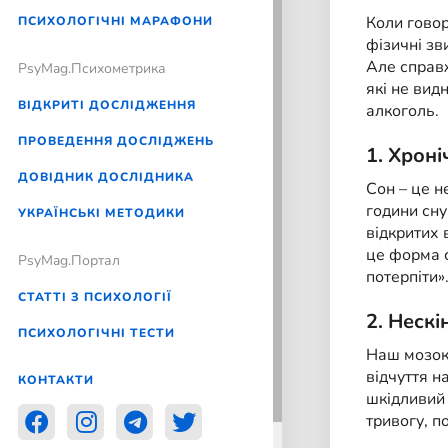
Коли говор
ПСИХОЛОГІЧНІ МАРАФОНИ
фізичні зв
Але справж
PsyMag.Психометрика
які не вид
ВІДКРИТІ ДОСЛІДЖЕННЯ
алкоголь.
ПРОВЕДЕННЯ ДОСЛІДЖЕНЬ
1. Хрон
ДОВІДНИК ДОСЛІДНИКА
Сон – це н
години сну
УКРАЇНСЬКІ МЕТОДИКИ
відкритих 
це форма с
PsyMag.Портал
потерпіти»
СТАТТІ З ПСИХОЛОГІЇ
2. Неск
ПСИХОЛОГІЧНІ ТЕСТИ
Наш мозок 
відчуття н
КОНТАКТИ
шкідливий 
тривогу, п