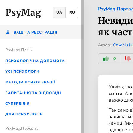
PsyMag.Порта
PsyMag
UA
RU
Невидим
як час
ВХІД ТА РЕЄСТРАЦІЯ
Автор:
Стьопін М
PsyMag.Помiч
0
ПСИХОЛОГІЧНА ДОПОМОГА
УСІ ПСИХОЛОГИ
МЕТОДИ ПСИХОТЕРАПІЇ
Уявіть, що
сміття. Ал
ЗАПИТАННЯ ТА ВІДПОВІДІ
важко диха
CУПЕРВІЗІЯ
Так само в
ДЛЯ ПСИХОЛОГІВ
залишаємо 
«емоційним
PsyMag.Просвіта
здорове ті