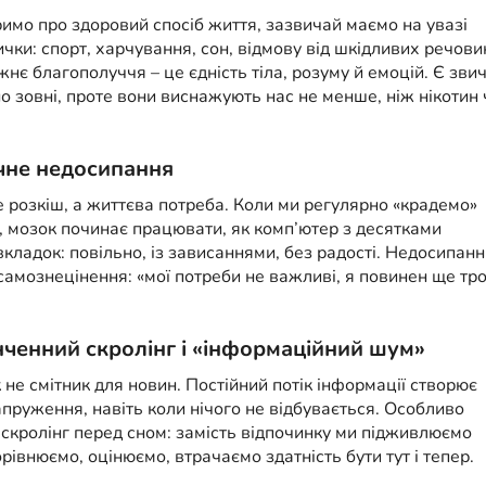
имо про здоровий спосіб життя, зазвичай маємо на увазі
ички: спорт, харчування, сон, відмову від шкідливих речови
нє благополуччя – це єдність тіла, розуму й емоцій. Є звич
но зовні, проте вони виснажують нас не менше, ніж нікотин 
ічне недосипання
е розкіш, а життєва потреба. Коли ми регулярно «крадемо»
, мозок починає працювати, як комп’ютер з десятками
вкладок: повільно, із зависаннями, без радості. Недосипанн
амознецінення: «мої потреби не важливі, я повинен ще тр
.
інченний скролінг і «інформаційний шум»
не смітник для новин. Постійний потік інформації створює
апруження, навіть коли нічого не відбувається. Особливо
скролінг перед сном: замість відпочинку ми підживлюємо
орівнюємо, оцінюємо, втрачаємо здатність бути тут і тепер.