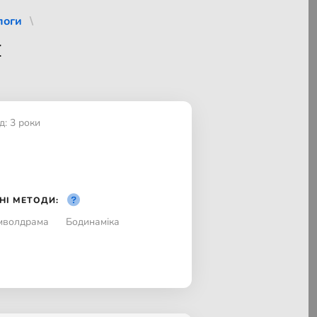
логи
я
д: 3 роки
НІ МЕТОДИ:
мволдрама
Бодинаміка