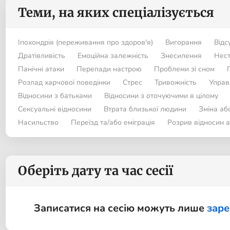
Теми, на яких спеціалізується
Іпохондрія (переживання про здоров'я)
Вигорання
Відс
Дратівливість
Емоційна залежність
Знесилення
Нест
Панічні атаки
Перепади настрою
Проблеми зі сном
Розлад харчової поведінки
Стрес
Тривожність
Управ
Відносини з батьками
Відносини з оточуючими в цілому
Сексуальні відносини
Втрата близької людини
Зміна аб
Насильство
Переїзд та/або еміграція
Розрив відносин 
Оберіть дату та час сесії
Записатися на сесію можуть лише
заре