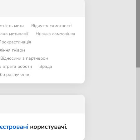
утність мети
Відчуття самотності
ача мотивації
Низька самооцінка
Прокрастинація
ління гнівом
Відносини з партнером
о втрата роботи
Зрада
або розлучення
єстровані
користувачі.