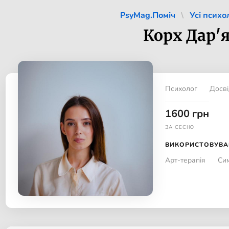
PsyMag.Поміч
Усі психо
Корх Дар'
Психолог
Досві
1600 грн
ЗА СЕСІЮ
ВИКОРИСТОВУВА
Арт-терапія
Си