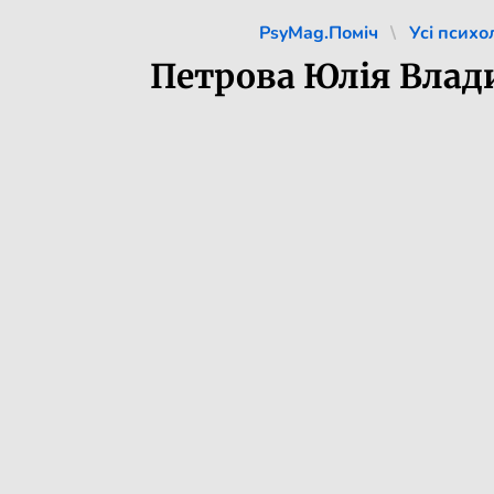
PsyMag.Поміч
Усі психо
Петрова Юлія Влад