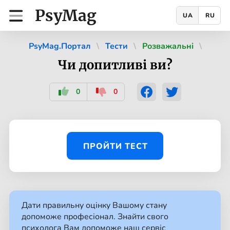
PsyMag
UA
RU
PsyMag.Портал
Тести
Розважальні
Чи допитливі ви?
0
0
ПРОЙТИ ТЕСТ
Дати правильну оцінку Вашому стану
допоможе професіонал. Знайти свого
психолога Вам допоможе наш сервіс