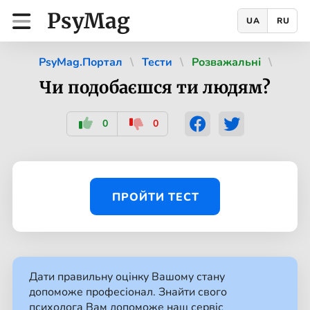
PsyMag
UA
RU
PsyMag.Портал
Тести
Розважальні
Чи подобаєшся ти людям?
0
0
ПРОЙТИ ТЕСТ
Дати правильну оцінку Вашому стану
допоможе професіонал. Знайти свого
психолога Вам допоможе наш сервіс