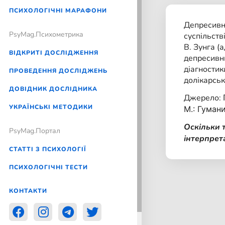
ПСИХОЛОГІЧНІ МАРАФОНИ
Депресивн
PsyMag.Психометрика
суспільств
В. Зунга (
ВІДКРИТІ ДОСЛІДЖЕННЯ
депресивни
діагностик
ПРОВЕДЕННЯ ДОСЛІДЖЕНЬ
долікарськ
ДОВІДНИК ДОСЛІДНИКА
Джерело:
УКРАЇНСЬКІ МЕТОДИКИ
М.: Гумани
Оскільки 
PsyMag.Портал
інтерпрет
СТАТТІ З ПСИХОЛОГІЇ
ПСИХОЛОГІЧНІ ТЕСТИ
КОНТАКТИ