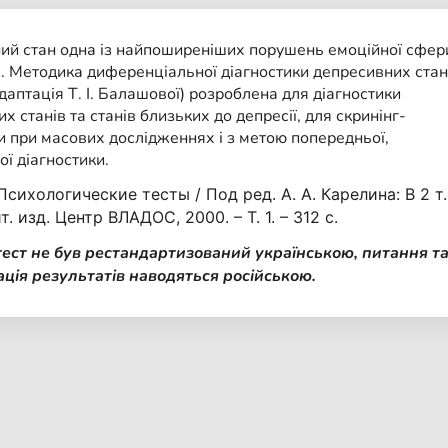
ий стан одна із найпоширеніших порушень емоційної сфер
і. Методика диференціальної діагностики депресивних стан
адаптація Т. І. Балашової) розроблена для діагностики
х станів та станів близьких до депресії, для скринінг-
и при масових дослідженнях і з метою попередньої,
ої діагностики.
Психологические тесты / Под ред. А. А. Карелина: В 2 т.
т. изд. Центр ВЛАДОС, 2000. – Т. 1. – 312 с.
тест не був рестандартизований українською, питання т
ація результатів наводяться російською.