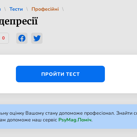
л
Тести
Професійні
депресії
0
ПРОЙТИ ТЕСТ
ьну оцінку Вашому стану допоможе професіонал. Знайти с
Вам допоможе наш сервіс
PsyMag.Поміч
.