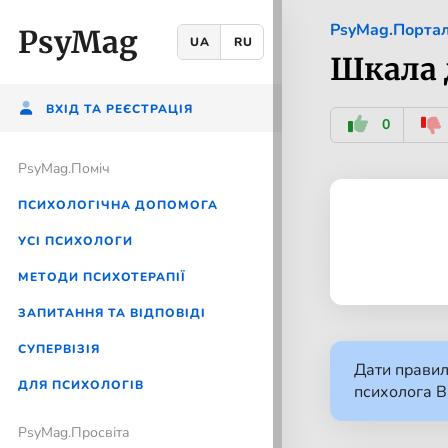
PsyMag.Порта
PsyMag
UA
RU
Шкала 
ВХІД ТА РЕЄСТРАЦІЯ
0
PsyMag.Помiч
ПСИХОЛОГІЧНА ДОПОМОГА
УСІ ПСИХОЛОГИ
МЕТОДИ ПСИХОТЕРАПІЇ
ЗАПИТАННЯ ТА ВІДПОВІДІ
CУПЕРВІЗІЯ
Дати правил
ДЛЯ ПСИХОЛОГІВ
психолога 
PsyMag.Просвіта