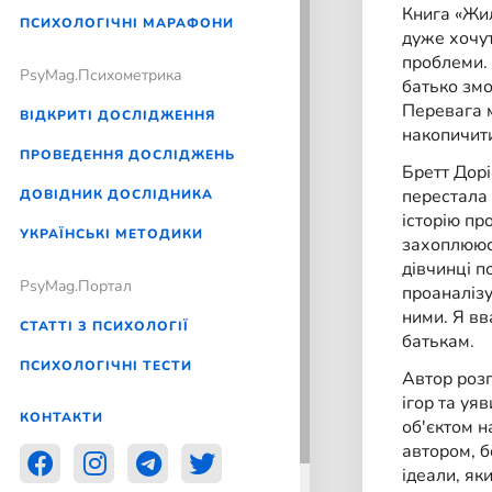
Книга «Жил
ПСИХОЛОГІЧНІ МАРАФОНИ
дуже хочут
проблеми. 
PsyMag.Психометрика
батько змо
Перевага м
ВІДКРИТІ ДОСЛІДЖЕННЯ
накопичити
ПРОВЕДЕННЯ ДОСЛІДЖЕНЬ
Бретт Дорі
перестала 
ДОВІДНИК ДОСЛІДНИКА
історію пр
УКРАЇНСЬКІ МЕТОДИКИ
захоплююся
дівчинці п
PsyMag.Портал
проаналізу
ними. Я вв
СТАТТІ З ПСИХОЛОГІЇ
батькам.
ПСИХОЛОГІЧНІ ТЕСТИ
Автор розп
ігор та уя
КОНТАКТИ
об'єктом н
автором, б
ідеали, як