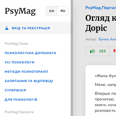
PsyMag.Порта
PsyMag
UA
RU
Огляд к
Доріс
ВХІД ТА РЕЄСТРАЦІЯ
Автор:
Бучка Ана
PsyMag.Помiч
163
ПСИХОЛОГІЧНА ДОПОМОГА
УСІ ПСИХОЛОГИ
МЕТОДИ ПСИХОТЕРАПІЇ
«Жила-була
ЗАПИТАННЯ ТА ВІДПОВІДІ
Мене, напр
CУПЕРВІЗІЯ
Вперше поб
прочитаю. 
ДЛЯ ПСИХОЛОГІВ
книги, хоч
розповість
PsyMag.Просвіта