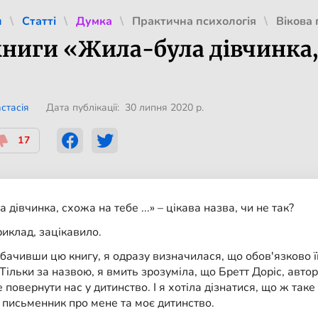
л
Статті
Думка
Практична психологія
Вікова 
ниги «Жила-була дівчинка, 
стасія
Дата публікації: 30 липня 2020 р.
17
 дівчинка, схожа на тебе ...» – цікава назва, чи не так?
иклад, зацікавило.
ачивши цю книгу, я одразу визначилася, що обов'язково ї
Тільки за назвою, я вмить зрозуміла, що Бретт Доріс, автор
е повернути нас у дитинство. І я хотіла дізнатися, що ж таке
 письменник про мене та моє дитинство.