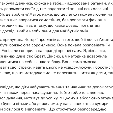
а-була дівчинка, схожа на тебе...» адресована батькам, як
ь допомогти своїм дітям подолати ті чи інші психологічні
Як це зробити? Автор каже, що це легко і кожен люблячий
же з цим впоратися самостійно, без допомоги фахівців.
етодики полягає в тому, що казки дозволяють дітям
 досвід, який є необхідним для майбутніх змін.
с придумала «Історії про Енні» для того, щоб її дочка Амант
бути боязкою та соромливою. Вона почала розповідати їй
о Енні, але говорила насправді про неї саму. Я, зізнаюся,
 винахідливістю Бретт. Дійсно, ця методика дозволила
одивитися на себе з іншого боку. Вона сама змогла
вати свої страхи, навіть цього не усвідомлюючи, і боротися
ажаю, що ця методика зможе полегшити життя як дітям, так
овідає, що діти набувають знання та навички за допомого
ви, а також через наслідування. Тобто той, хто є для нас
аслідування, мотивує до успіху. У цьому я абсолютно згодна
о бувши дітьми або дорослими, у нас з'являються кумири,
им хотілося б відповідати. Що стосується безпосередньо