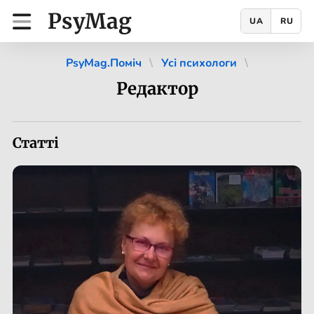
PsyMag
UA
RU
PsyMag.Поміч
Усі психологи
Редактор
Статті